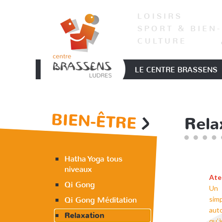
LOISIRS
SPORT & BIEN
CULTURE
LE CENTRE BRASSENS
BIEN-ÊTRE
Rela
Hatha Yoga tous
niveaux
Ate
Qi Gong
Un 
Qi Gong Méditation
sim
auto
Relaxation
qu’à