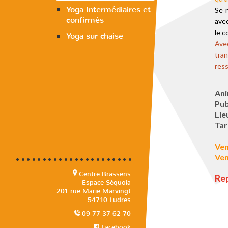
Yoga Intermédiaires et
Se r
confirmés
avec
le c
Yoga sur chaise
Ave
tran
ress
Ani
Publ
Lie
Tar
Ven
Ven
••••••••••••••••••••••
Centre Brassens
Rep
Espace Séquoia
201 rue Marie Marvingt
54710 Ludres
09 77 37 62 70
Facebook