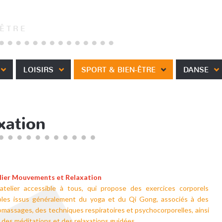
-ÊTRE
LOISIRS
SPORT & BIEN-ÊTRE
DANSE
xation
lier Mouvements et Relaxation
atelier accessible à tous, qui propose des exercices corporels
ples issus généralement du yoga et du Qi Gong, associés à des
massages, des techniques respiratoires et psychocorporelles, ainsi
 des méditations et des relaxations guidées.