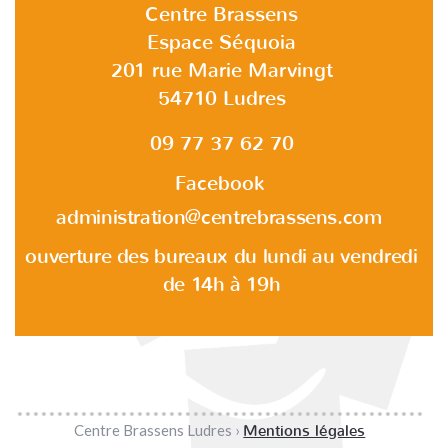
Centre Brassens
Espace Séquoia
201 rue Marie Marvingt
54710 Ludres
09 77 37 62 70
Facebook
administration@centrebrassens.com
ouverture des bureaux du lundi au vendredi
de 14h à 19h
Centre Brassens Ludres ›
Mentions légales